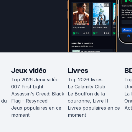
Jeux vidéo
Livres
B
Top 2026 Jeux vidéo
Top 2026 livres
To
007 First Light
Le Calamity Club
Une
Assassin's Creed: Black
Le Bouffon de la
La 
 du
Flag - Resynced
couronne, Livre II
One
Jeux populaires en ce
Livres populaires en ce
Act
moment
moment