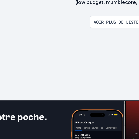
(low budget, mumblecore, etc...)
"Liste évolutive"
VOIR PLUS DE LISTE
otre poche.