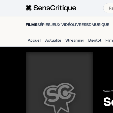
FILMS
SÉRIES
JEUX VIDÉO
LIVRES
BD
MUSIQUE
Accueil
Actualité
Streaming
Bientôt
Fil
SensCr
S