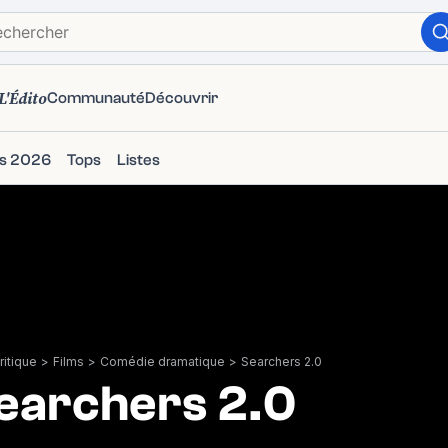
L'Édito
Communauté
Découvrir
ms 2026
Tops
Listes
itique
>
Films
>
Comédie dramatique
>
Searchers 2.0
earchers 2.0