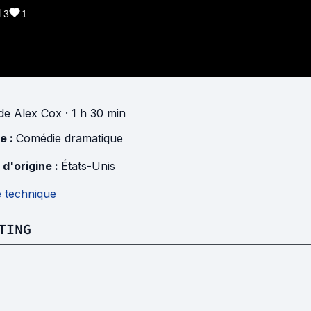
3
1
de
Alex Cox
· 1 h 30 min
e :
Comédie dramatique
 d'origine :
États-Unis
e technique
TING