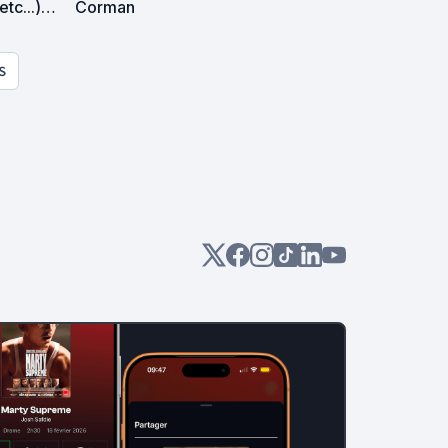
Corman
S