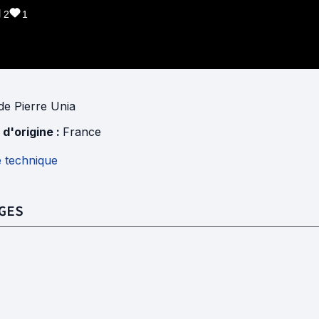
2
1
de
Pierre Unia
 d'origine :
France
e technique
GES