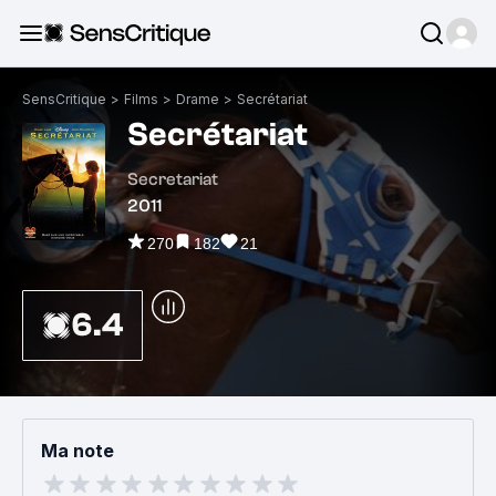
SensCritique
>
Films
>
Drame
>
Secrétariat
Secrétariat
Secretariat
2011
270
182
21
6.4
Ma note