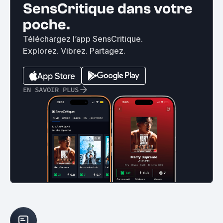
SensCritique dans votre
poche.
Téléchargez l’app SensCritique.
Explorez. Vibrez. Partagez.
EN SAVOIR PLUS