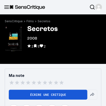
SensCritique
>
Films
>
Secretos
Secretos
2008
2
5
2
Ma note
ÉCRIRE UNE CRITIQUE