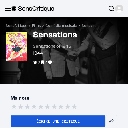
SensCritique
>
Films
>
Comédie musicale
>
Sensations
Sensations
Sensations of 1945
1944
2
6
1
Ma note
ÉCRIRE UNE CRITIQUE