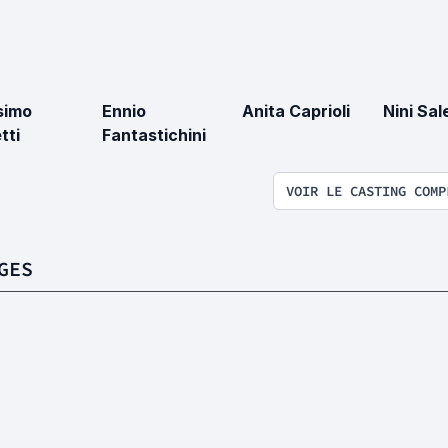
simo
Ennio
Anita Caprioli
Nini Sal
tti
Fantastichini
VOIR LE CASTING COMP
GES