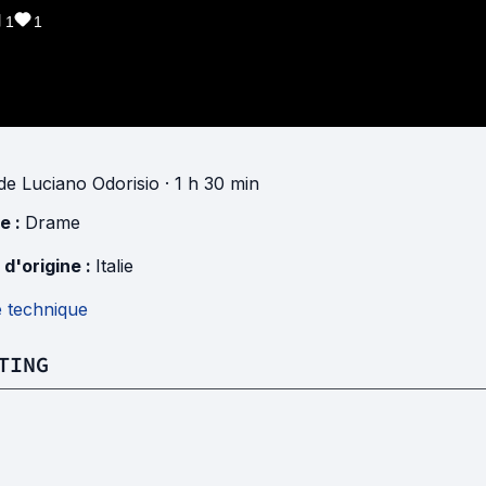
1
1
de
Luciano Odorisio
· 1 h 30 min
e :
Drame
 d'origine :
Italie
e technique
TING