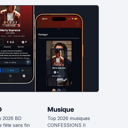
D
Musique
p 2026 BD
Top 2026 musiques
 fête sans fin
CONFESSIONS II