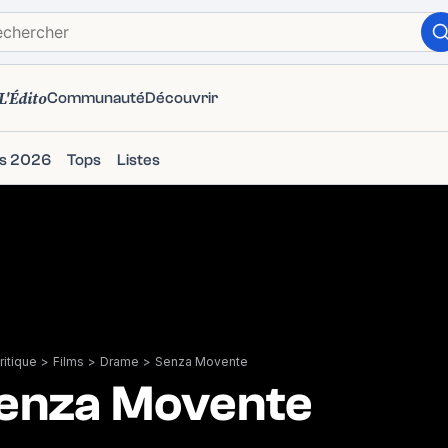
L'Édito
Communauté
Découvrir
ms 2026
Tops
Listes
itique
>
Films
>
Drame
>
Senza Movente
enza Movente