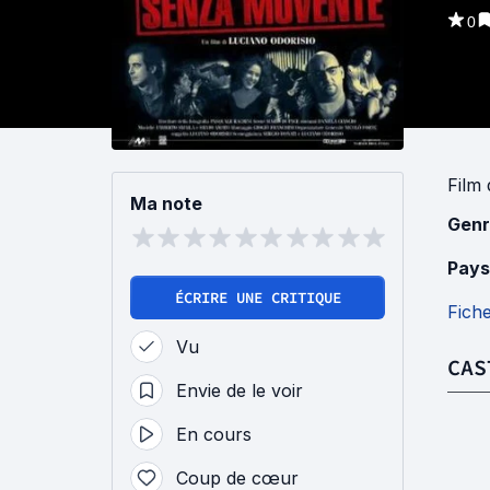
0
Film
Ma note
Genr
Pays
ÉCRIRE UNE CRITIQUE
Fich
Vu
CAS
Envie de le voir
En cours
Coup de cœur