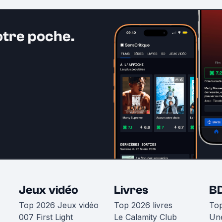
otre poche.
Jeux vidéo
Livres
B
Top 2026 Jeux vidéo
Top 2026 livres
To
007 First Light
Le Calamity Club
Une