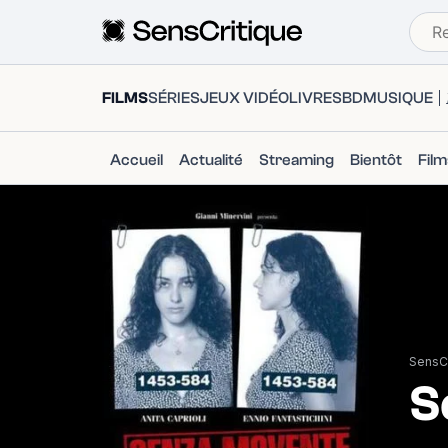
FILMS
SÉRIES
JEUX VIDÉO
LIVRES
BD
MUSIQUE
Accueil
Actualité
Streaming
Bientôt
Fil
SensCr
S