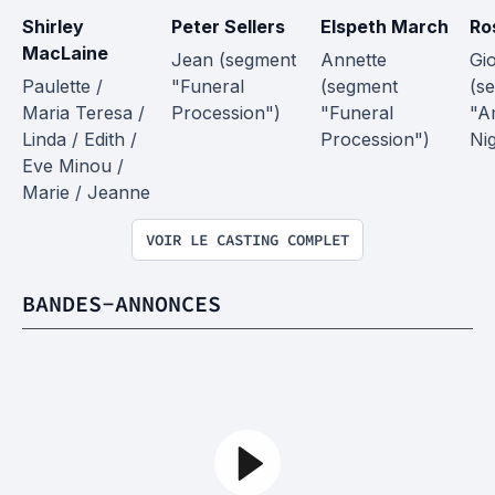
Shirley 
Peter Sellers
Elspeth March
Ro
MacLaine
Jean (segment 
Annette 
Gio
Paulette / 
"Funeral 
(segment 
(s
Maria Teresa / 
Procession")
"Funeral 
"A
Linda / Edith / 
Procession")
Ni
Eve Minou / 
Marie / Jeanne
VOIR LE CASTING COMPLET
BANDES-ANNONCES