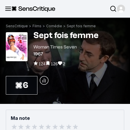
SensCritique
>
Films
>
Comédie
>
Sept fois femme
Sept fois femme
Woman Times Seven
1967
124
126
2
6
Ma note