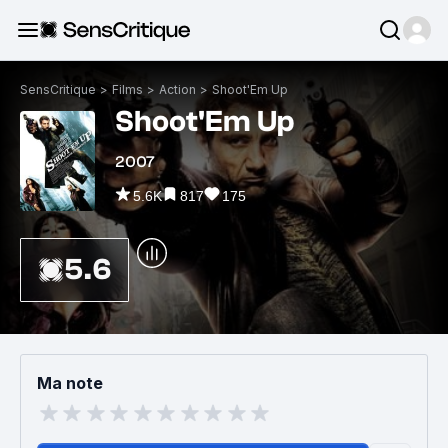
SensCritique
>
Films
>
Action
>
Shoot'Em Up
Shoot'Em Up
2007
5.6K
817
175
5.6
Ma note