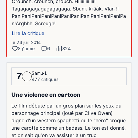
Crounch, crounch, crouch. Hiiiiiiiiiiiii!
Tagagagagagagagagaga. Sbunk krââk. Vlan !!
Pan!Pan!Pan!Pan!Pan!Pan!Pan!Pan!Pan!Pan!Pan!Pa
n!Arghhh! Screugh!
Lire la critique
le 24 juil. 2014
8 j'aime
6
824
Samu-L
7
477 critiques
Une violence en cartoon
Le film débute par un gros plan sur les yeux du
personnage principal (joué par Clive Owen)
digne d'un western spaghetti ou le "héro" croque
une carotte comme un badass. Le ton est donné,
et on sait qu'on va assister à un truc