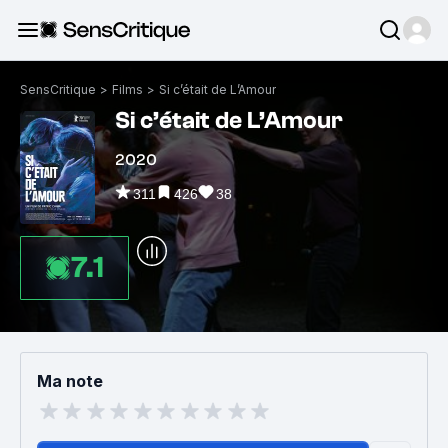
SensCritique
>
Films
>
Si c’était de L’Amour
Si c’était de L’Amour
2020
311
426
38
7.1
Ma note