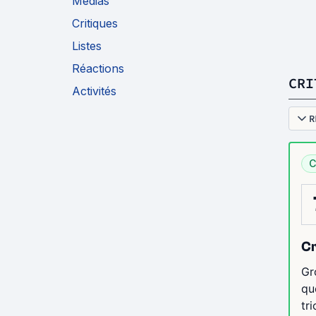
Medias
Critiques
Listes
Réactions
CRI
Activités
R
C
Cr
Gr
qu
tr