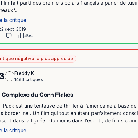
 film fait parti des premiers polars français a parler de tueu
neaux"...
e la critique
22 sept. 2019
364
ritique négative la plus appréciée
Freddy K
3
1484 critiques
 Complexe du Corn Flakes
x-Pack est une tentative de thriller à l'américaine à base d
ics borderline . Un film qui tout en étant parfaitement consci
inscrit dans la lignée , du moins dans l'esprit , de films com
e la critique