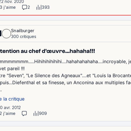
22 nov. 2020
3 j'aime
2
393
Snailburger
1
300 critiques
tention au chef d'œuvre...hahaha!!!
mmmmmmm.....Hihihihihihihi....hahahahahaha....incroyable, je
et pareil !!!
re "Seven", "Le Silence des Agneaux"....et "Louis la Brocante
puis...Diefenthal et sa finesse, un Anconina aux multiples fa
..
e la critique
10 avr. 2012
2 j'aime
909