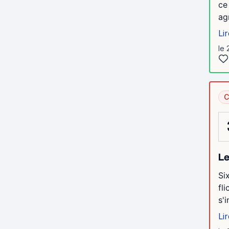
ce
ag
Lir
le 
C
Le
Si
fl
s'
Lir