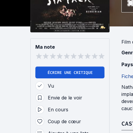
Film
Ma note
Genr
Pays
ÉCRIRE UNE CRITIQUE
Fich
Vu
Natha
impla
Envie de le voir
deven
cauc
En cours
Coup de cœur
CAS