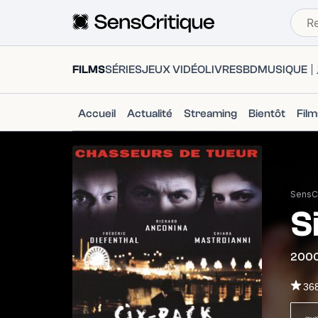
FILMS
SÉRIES
JEUX VIDÉO
LIVRES
BD
MUSIQUE
Accueil
Actualité
Streaming
Bientôt
Fil
SensCr
S
200
36