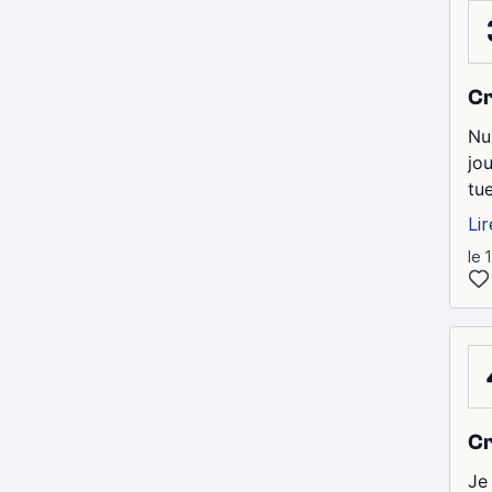
Cr
Nu
jou
tu
Lir
le 
Cr
Je