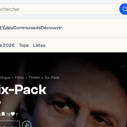
L'Édito
Communauté
Découvrir
ms 2026
Tops
Listes
itique
>
Films
>
Thriller
>
Six-Pack
ix-Pack
0
8
78
7