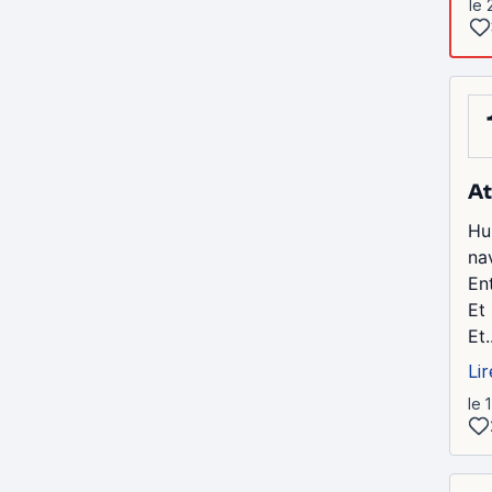
le 
At
Hu
nav
Ent
Et 
Et.
Lir
le 