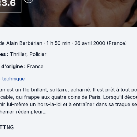
3.6
de
Alain Berbérian
· 1 h 50 min
· 26 avril 2000 (France)
es :
Thriller
,
Policier
 d'origine :
France
e technique
n est un flic brillant, solitaire, acharné. Il est prêt à tout
cable, qui frappe aux quatre coins de Paris. Lorsqu'il découv
ir lui-même un hors-la-loi et à entraîner dans sa traque se
hemar rédempteur...
TING