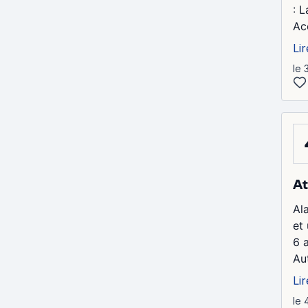
: L
Acc
Lir
le 
At
Ala
et 
6 a
Aut
Lir
le 