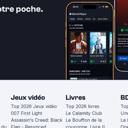
otre poche.
Jeux vidéo
Livres
B
Top 2026 Jeux vidéo
Top 2026 livres
To
007 First Light
Le Calamity Club
Une
Assassin's Creed: Black
Le Bouffon de la
La 
 du
Flag - Resynced
couronne, Livre II
One