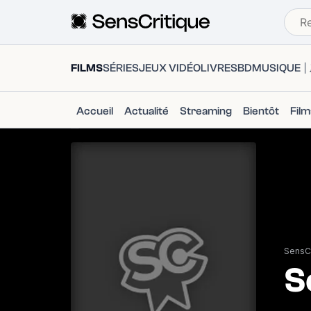
FILMS
SÉRIES
JEUX VIDÉO
LIVRES
BD
MUSIQUE
Accueil
Actualité
Streaming
Bientôt
Fil
SensCr
S