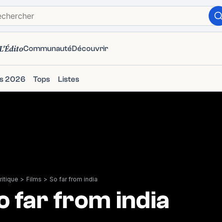
L'Édito
Communauté
Découvrir
ms 2026
Tops
Listes
itique
>
Films
>
So far from india
o far from india