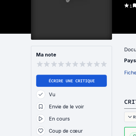
1
Docu
Ma note
Pays
Fich
ÉCRIRE UNE CRITIQUE
Vu
CRI
Envie de le voir
R
En cours
Coup de cœur