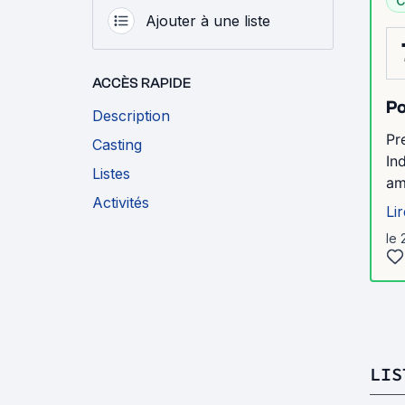
C
Ajouter à une liste
ACCÈS RAPIDE
Po
Description
Pr
Casting
In
Listes
am
Activités
Lir
le 
LIS