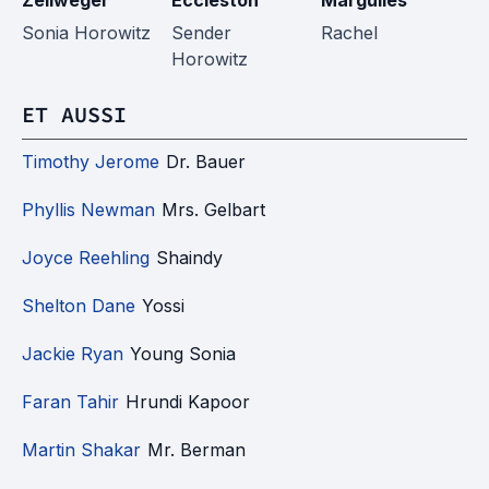
Zellweger
Eccleston
Margulies
R
Sonia Horowitz
Sender
Rachel
Horowitz
ET AUSSI
Timothy Jerome
Dr. Bauer
Phyllis Newman
Mrs. Gelbart
Joyce Reehling
Shaindy
Shelton Dane
Yossi
Jackie Ryan
Young Sonia
Faran Tahir
Hrundi Kapoor
Martin Shakar
Mr. Berman