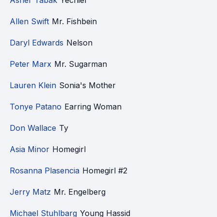
Asher Tabak
Yechiel
Allen Swift
Mr. Fishbein
Daryl Edwards
Nelson
Peter Marx
Mr. Sugarman
Lauren Klein
Sonia's Mother
Tonye Patano
Earring Woman
Don Wallace
Ty
Asia Minor
Homegirl
Rosanna Plasencia
Homegirl #2
Jerry Matz
Mr. Engelberg
Michael Stuhlbarg
Young Hassid