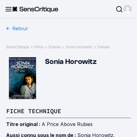
Retour
SensCritique
>
Films
>
Drame
>
Sonia Horowitz
>
Details
Sonia Horowitz
FICHE TECHNIQUE
Titre original :
A Price Above Rubies
Aussi connu sous le nom de :
Sonia Horowitz,