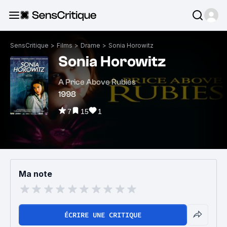
SensCritique
>
Films
>
Drame
>
Sonia Horowitz
Sonia Horowitz
A Price Above Rubies
1998
7
15
1
Ma note
ÉCRIRE UNE CRITIQUE