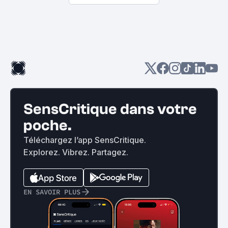
SensCritique dans votre
poche.
Téléchargez l’app SensCritique.
Explorez. Vibrez. Partagez.
EN SAVOIR PLUS