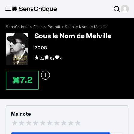
SensCritique
>
Films
>
Portrait
>
Sous le Nom de Melville
Sous le Nom de Melville
2008
32
82
4
7.2
Ma note