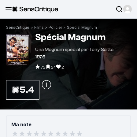
SensCritique
>
Films
>
Policier
>
Spécial Magnum
Spécial Magnum
Una Magnum special per Tony Saitta
1976
73
34
2
5.4
Ma note