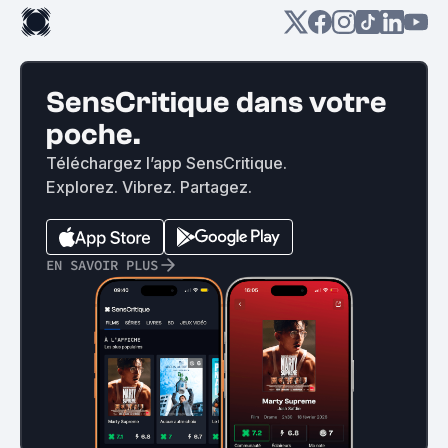
SensCritique dans votre
poche.
Téléchargez l’app SensCritique.
Explorez. Vibrez. Partagez.
EN SAVOIR PLUS