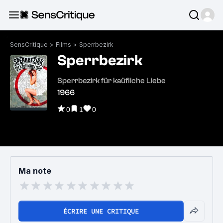
SensCritique
>
Films
>
Sperrbezirk
Sperrbezirk
Sperrbezirk für kaüfliche Liebe
1966
0
1
0
Ma note
ÉCRIRE UNE CRITIQUE