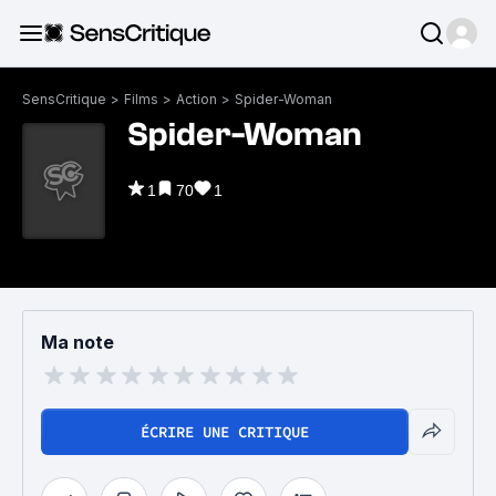
SensCritique
>
Films
>
Action
>
Spider-Woman
Spider-Woman
1
70
1
Ma note
ÉCRIRE UNE CRITIQUE