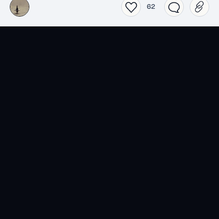
62
SensCritique dans votre
poche.
Téléchargez l’app SensCritique.
Explorez. Vibrez. Partagez.
EN SAVOIR PLUS