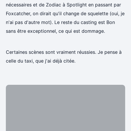
nécessaires et de Zodiac à Spotlight en passant par
Foxcatcher, on dirait qu'il change de squelette (oui, je
n'ai pas d'autre mot). Le reste du casting est Bon
sans être exceptionnel, ce qui est dommage.
Certaines scènes sont vraiment réussies. Je pense à
celle du taxi, que j'ai déjà citée.
Mark Ruffalo a découvert des preuves et les
explique à ses amis pendant qu'il est dans le taxi
qui l'amène au bureau. Au fur et à mensure, l'angle
s'élargit et montre de plus en plus la ville de
Boston. On imagine très bien tout ce que cette