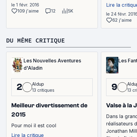
Lire la critiqu
le 1 févr. 2016
109 j'aime
12
5K
le 24 févr. 201
62 j'aime
DU MÊME CRITIQUE
Les Nouvelles Aventures
Les Fan
d'Aladin
Aldup
Aldu
2
9
13 critiques
13 cr
Meilleur divertissement de
Valse à la 
2015
Dans la grand
réalisateurs
Pour moi il est cool
Jonathan Mill
Lire la critique