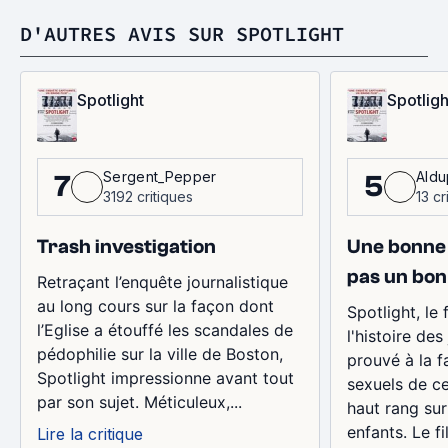
D'AUTRES AVIS SUR SPOTLIGHT
Spotlight
Spotligh
Sergent_Pepper
Aldu
7
5
3192 critiques
13 cr
Trash investigation
Une bonne h
pas un bon
Retraçant l’enquête journalistique
au long cours sur la façon dont
Spotlight, le 
l’Eglise a étouffé les scandales de
l'histoire des
pédophilie sur la ville de Boston,
prouvé à la 
Spotlight impressionne avant tout
sexuels de ce
par son sujet. Méticuleux,...
haut rang sur
enfants. Le fi
Lire la critique