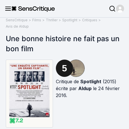
SensCritique
>
Films
>
Thriller
>
Spotlight
>
Critiques
>
Avis de Aldup
Une bonne histoire ne fait pas un
bon film
5
Critique de
Spotlight
(2015)
écrite par
Aldup
le 24 février
2016.
7.2