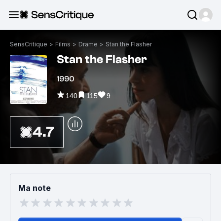
SensCritique
>
Films
>
Drame
>
Stan the Flasher
Stan the Flasher
1990
140
115
9
4.7
Ma note