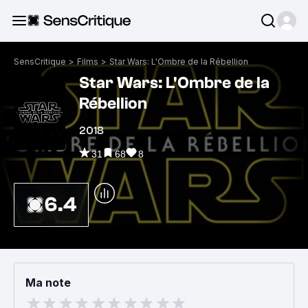
SensCritique
>
Films
>
Star Wars: L'Ombre de la Rébellion
Star Wars: L'Ombre de la
Rébellion
2018
31
68
8
6.4
Ma note