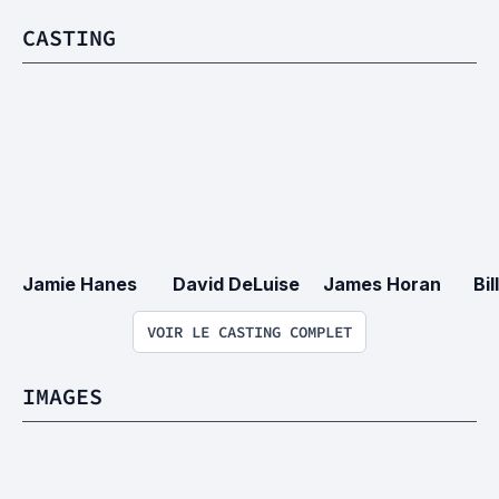
CASTING
Jamie Hanes
David DeLuise
James Horan
Bi
VOIR LE CASTING COMPLET
IMAGES