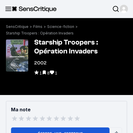
SensCritique
>
Films
>
Science-fiction
>
Starship Troopers : Opération Invaders
Starship Troopers :
Opération Invaders
2002
1
8
1
Ma note