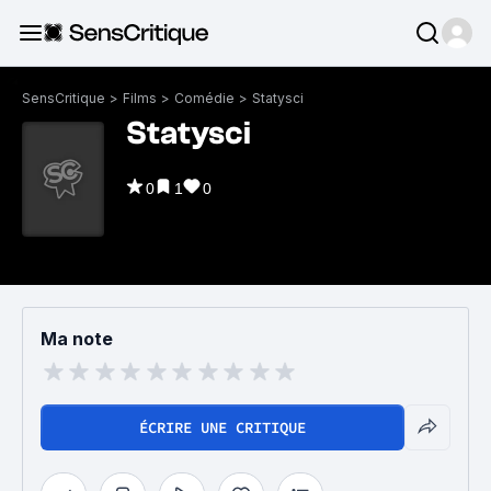
SensCritique
>
Films
>
Comédie
>
Statysci
Statysci
0
1
0
Ma note
ÉCRIRE UNE CRITIQUE