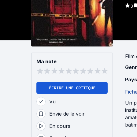
3
Film
Ma note
Genr
Pays
ÉCRIRE UNE CRITIQUE
Fich
Vu
Un p
insti
Envie de le voir
amate
bâtim
En cours