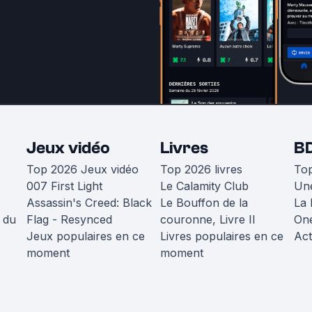
Jeux vidéo
Livres
B
Top 2026 Jeux vidéo
Top 2026 livres
To
007 First Light
Le Calamity Club
Une
Assassin's Creed: Black
Le Bouffon de la
La 
 du
Flag - Resynced
couronne, Livre II
One
Jeux populaires en ce
Livres populaires en ce
Act
moment
moment