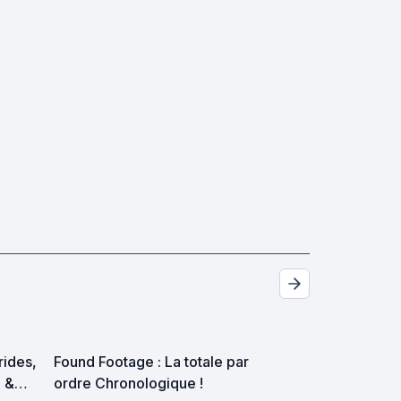
trides,
Found Footage : La totale par
p &
ordre Chronologique !