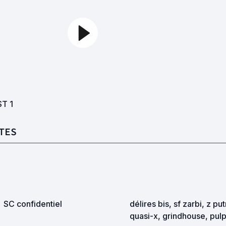
ST
1
TES
SC confidentiel
délires bis, sf zarbi, z pu
quasi-x, grindhouse, pul