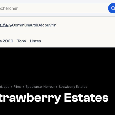
L'Édito
Communauté
Découvrir
ms 2026
Tops
Listes
itique
>
Films
>
Épouvante-Horreur
>
Strawberry Estates
trawberry Estates