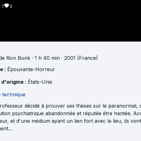
7
0
de
Ron Bonk
· 1 h 40 min
· 2001 (France)
e :
Épouvante-Horreur
 d'origine :
États-Unis
e technique
rofesseur décidé à prouver ses thèses sur le paranormal, o
tution psychiatrique abandonnée et réputée être hantée. A
ur, et d'une médium ayant un lien fort avec le lieu, ils von
ent...