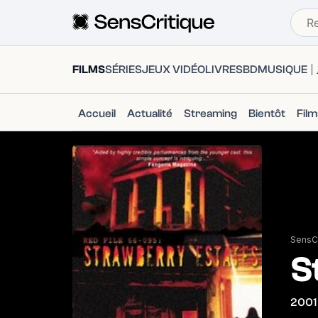
FILMS
SÉRIES
JEUX VIDÉO
LIVRES
BD
MUSIQUE
Accueil
Actualité
Streaming
Bientôt
Fil
SensCr
S
2001