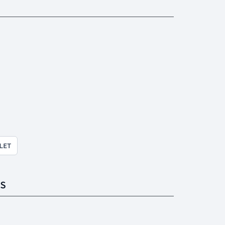
LET
S