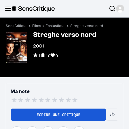
SensCritique
>
Films
>
Fantastique
>
Streghe verso nord
Streghe verso nord
2001
1
10
0
Ma note
ÉCRIRE UNE CRITIQUE