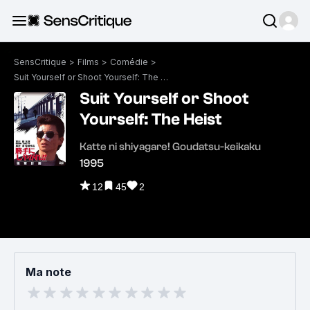
SensCritique
>
Films
>
Comédie
>
Suit Yourself or Shoot Yourself: The Heist
Suit Yourself or Shoot
Yourself: The Heist
Katte ni shiyagare! Goudatsu-keikaku
1995
12
45
2
Ma note