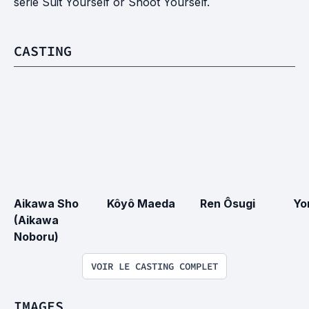
série Suit Yourself or Shoot Yourself.
CASTING
Aikawa Sho 
Kôyô Maeda
Ren Ôsugi
Yo
(Aikawa 
Noboru)
VOIR LE CASTING COMPLET
IMAGES