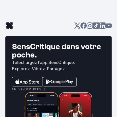
SensCritique dans votre
poche.
Téléchargez l’app SensCritique.
Explorez. Vibrez. Partagez.
EN SAVOIR PLUS