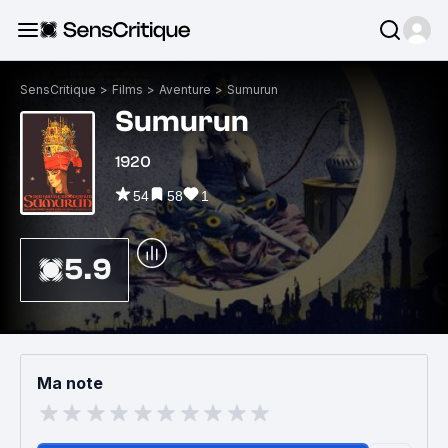
SensCritique
>
Films
>
Aventure
>
Sumurun
Sumurun
1920
54
58
1
5.9
Ma note