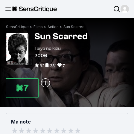
SensCritique
>
Films
>
Action
>
Sun Scarred
Sun Scarred
Taiyô no kizu
2006
92
331
7
7
Ma note