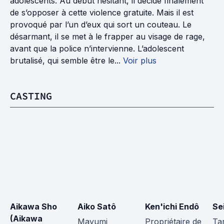
adolescents. Au début hésitant, il décide finalement
de s’opposer à cette violence gratuite. Mais il est
provoqué par l’un d’eux qui sort un couteau. Le
désarmant, il se met à le frapper au visage de rage,
avant que la police n’intervienne. L’adolescent
brutalisé, qui semble être le...
Voir plus
CASTING
Aikawa Sho 
Aiko Satô
Ken'ichi Endô
Se
(Aikawa 
Mayumi 
Propriétaire de 
Ta