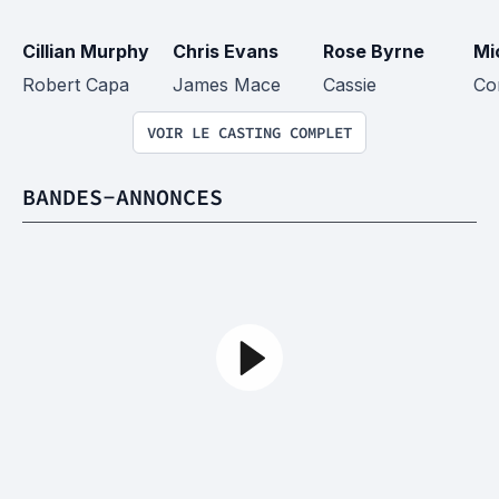
Cillian Murphy
Chris Evans
Rose Byrne
Mi
Robert Capa
James Mace
Cassie
Co
VOIR LE CASTING COMPLET
BANDES-ANNONCES