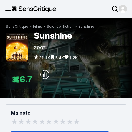
SensCritique
>
Films
>
Science-fiction
>
Sunshine
Sunshine
2007
21.1K
6.4K
1.2K
6.7
Ma note