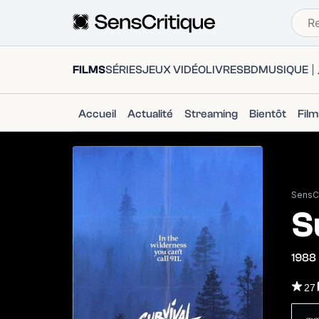
FILMS
SÉRIES
JEUX VIDÉO
LIVRES
BD
MUSIQUE
Accueil
Actualité
Streaming
Bientôt
Fil
SensCr
S
1988
27