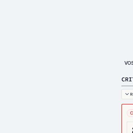
VO
CRI
R
C