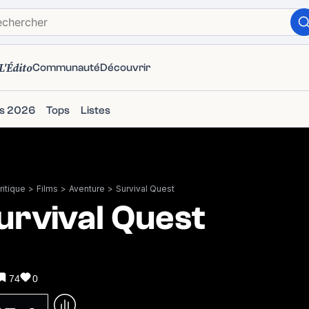
L'Édito
Communauté
Découvrir
ms 2026
Tops
Listes
itique
>
Films
>
Aventure
>
Survival Quest
urvival Quest
74
0