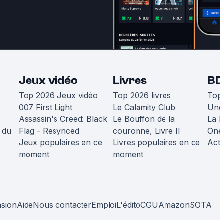
Jeux vidéo
Livres
B
Top 2026 Jeux vidéo
Top 2026 livres
To
007 First Light
Le Calamity Club
Une
Assassin's Creed: Black
Le Bouffon de la
La 
 du
Flag - Resynced
couronne, Livre II
One
Jeux populaires en ce
Livres populaires en ce
Act
moment
moment
nsion
Aide
Nous contacter
Emploi
L'édito
CGU
Amazon
SOTA