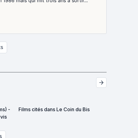
986 mais qui mit trois ans à sortir...
ES
ms) -
Films cités dans Le Coin du Bis
avis
S