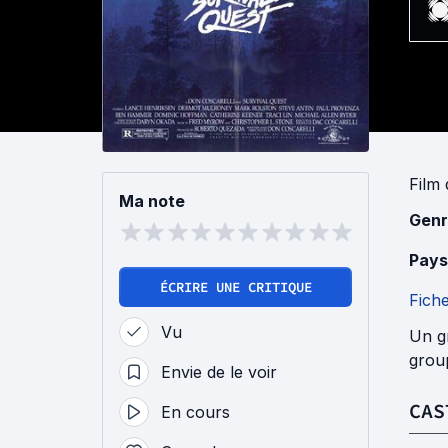
Film
Ma note
Genr
Pays
ÉCRIRE UNE CRITIQUE
Fich
Vu
Un g
group
Envie de le voir
CAS
En cours