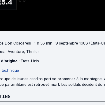
5.4
de
Don Coscarelli
· 1 h 36 min
· 9 septembre 1988 (États-Un
es :
Aventure
,
Thriller
 d'origine :
États-Unis
e technique
roupe de jeunes citadins part se promener à la montagne. 
e paramilitaire est retrouvé mort. Les soldats décident don
TING