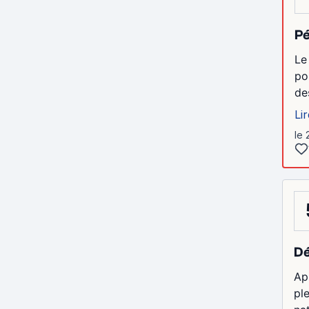
Pé
Le
po
de
Lir
le
Dé
Ap
pl