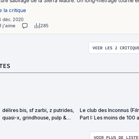
ture sauvage de la Sierra Madre. Un long-métrage tourné en 1
e la critique
4 déc. 2020
1 j'aime
285
VOIR LES 2 CRITIQU
TES
délires bis, sf zarbi, z putrides,
Le club des Inconnus (Fil
quasi-x, grindhouse, pulp &
Part I: Les moins de 100 
exploitation en tous genres
VOIR PLUS DE LISTE