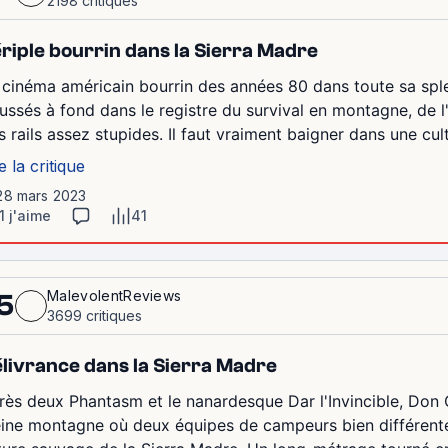
2198 critiques
riple bourrin dans la Sierra Madre
 cinéma américain bourrin des années 80 dans toute sa spl
ussés à fond dans le registre du survival en montagne, de l'a
s rails assez stupides. Il faut vraiment baigner dans une cult
e la critique
 28 mars 2023
1 j'aime
41
MalevolentReviews
5
3699 critiques
livrance dans la Sierra Madre
rès deux Phantasm et le nanardesque Dar l'Invincible, Don Co
eine montagne où deux équipes de campeurs bien différente