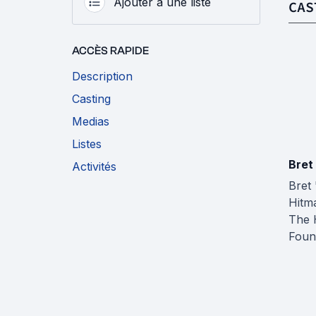
Ajouter à une liste
CAS
ACCÈS RAPIDE
Description
Casting
Medias
Listes
Bret
Activités
Bret
Hitm
The 
Foun