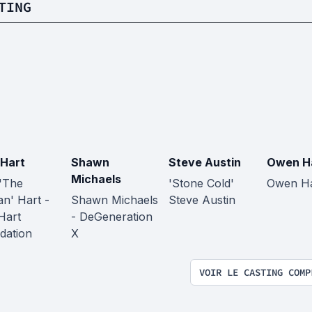
TING
 Hart
Shawn
Steve Austin
Owen H
Michaels
 'The
'Stone Cold'
Owen Ha
an' Hart -
Shawn Michaels
Steve Austin
Hart
- DeGeneration
dation
X
VOIR LE CASTING COMP