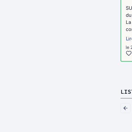
SU
du
La
co
Lir
le 
LIS