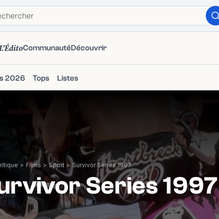
L'Édito
Communauté
Découvrir
ms 2026
Tops
Listes
itique
>
Films
>
Sport
>
Survivor Series 1997
urvivor Series 1997