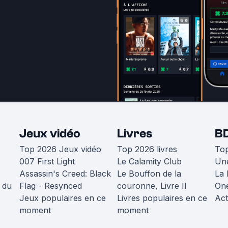
Jeux vidéo
Livres
B
Top 2026 Jeux vidéo
Top 2026 livres
To
007 First Light
Le Calamity Club
Une
Assassin's Creed: Black
Le Bouffon de la
La 
 du
Flag - Resynced
couronne, Livre II
One
Jeux populaires en ce
Livres populaires en ce
Act
moment
moment