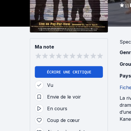
11
Spec
Ma note
Genr
Grou
ÉCRIRE UNE CRITIQUE
Pays
Vu
Fich
Envie de le voir
La ri
dram
En cours
d’un
Kane 
Coup de cœur