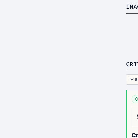
IMA
CRI
R
C
Cr