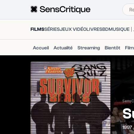
FILMS
SÉRIES
JEUX VIDÉO
LIVRES
BD
MUSIQUE
Accueil
Actualité
Streaming
Bientôt
Fil
SensCr
S
1997