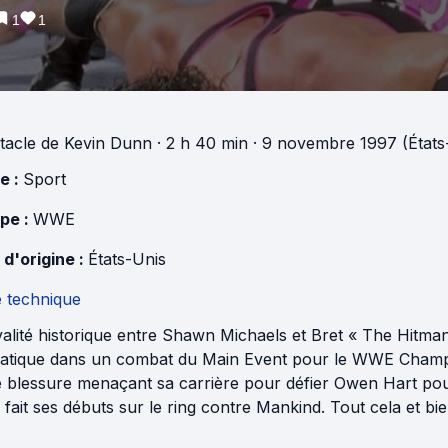
1
1
tacle
de
Kevin Dunn
· 2 h 40 min
· 9 novembre 1997 (États
e :
Sport
pe :
WWE
 d'origine :
États-Unis
e technique
valité historique entre Shawn Michaels et Bret « The Hitma
atique dans un combat du Main Event pour le WWE Champio
e blessure menaçant sa carrière pour défier Owen Hart po
fait ses débuts sur le ring contre Mankind. Tout cela et bi