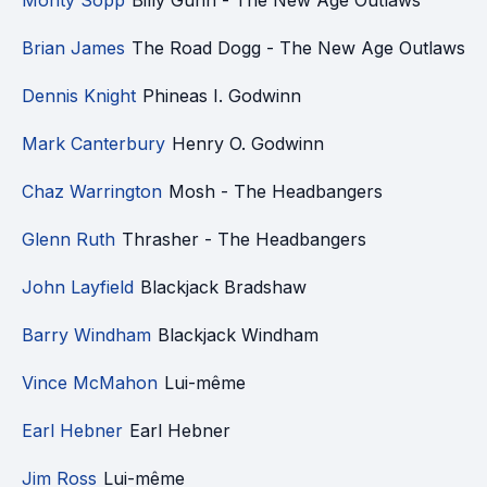
Monty Sopp
Billy Gunn - The New Age Outlaws
Brian James
The Road Dogg - The New Age Outlaws
Dennis Knight
Phineas I. Godwinn
Mark Canterbury
Henry O. Godwinn
Chaz Warrington
Mosh - The Headbangers
Glenn Ruth
Thrasher - The Headbangers
John Layfield
Blackjack Bradshaw
Barry Windham
Blackjack Windham
Vince McMahon
Lui-même
Earl Hebner
Earl Hebner
Jim Ross
Lui-même