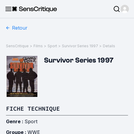
Retour
SensCritique
>
Films
>
Sport
>
Survivor Series 1997
>
Details
Survivor Series 1997
FICHE TECHNIQUE
Genre :
Sport
Groupe :
WWE