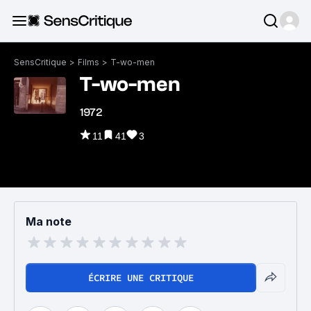
SensCritique
>
Films
>
T-wo-men
T-wo-men
1972
11
41
3
Ma note
ÉCRIRE UNE CRITIQUE