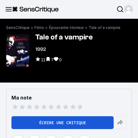
SensCritique
>
Films
>
Épouvante-Horreur
>
Tale of a vampire
Tale of a vampire
1992
11
7
0
Ma note
ÉCRIRE UNE CRITIQUE