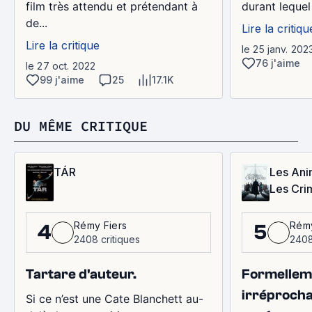
film très attendu et prétendant à
durant lequel
de...
Lire la critiqu
Lire la critique
le 25 janv. 202
76 j'aime
le 27 oct. 2022
99 j'aime
25
17.1K
DU MÊME CRITIQUE
TÁR
Les Ani
Les Cri
Rémy Fiers
Rémy
4
5
2408 critiques
2408
Tartare d'auteur.
Formellem
irréprocha
Si ce n’est une Cate Blanchett au-