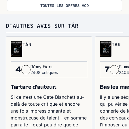
TOUTES LES OFFRES VOD
D'AUTRES AVIS SUR TÁR
TÁR
TÁR
Rémy Fiers
Plum
4
7
2408 critiques
2404 
Tartare d'auteur.
Bas les ma
Si ce n’est une Cate Blanchett au-
Il y a une sé
delà de toute critique et encore
qui pulvérise
une fois impressionnante et
connerie de l
monstrueuse de talent - en somme
des cerveaux 
parfaite - c’est peu dire que ce
l'imposer, au