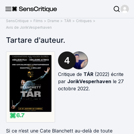
SensCritique
>
Films
>
Drame
>
TÁR
>
Critiques
>
Avis de JorikVesperhaven
Tartare d'auteur.
4
Critique de
TÁR
(2022) écrite
par
JorikVesperhaven
le 27
octobre 2022.
6.7
Si ce n’est une Cate Blanchett au-delà de toute