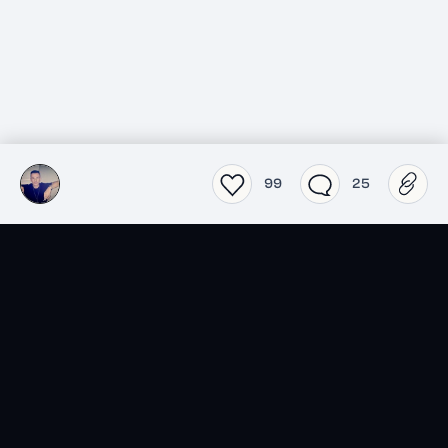
99
25
SensCritique dans votre
poche.
Téléchargez l’app SensCritique.
Explorez. Vibrez. Partagez.