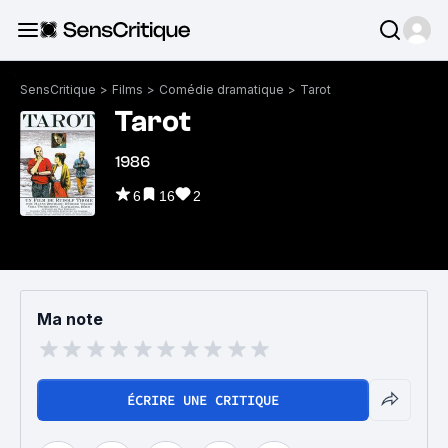
SensCritique
>
Films
>
Comédie dramatique
>
Tarot
Tarot
1986
6
16
2
Ma note
ÉCRIRE UNE CRITIQUE