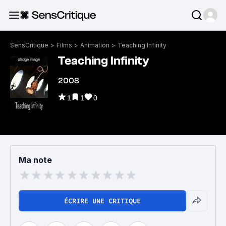
SensCritique
>
Films
>
Animation
>
Teaching Infinity
Teaching Infinity
2008
1
1
0
Ma note
ÉCRIRE UNE CRITIQUE