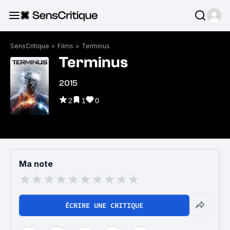
SensCritique
>
Films
>
Terminus
Terminus
2015
2
1
0
Ma note
ÉCRIRE UNE CRITIQUE