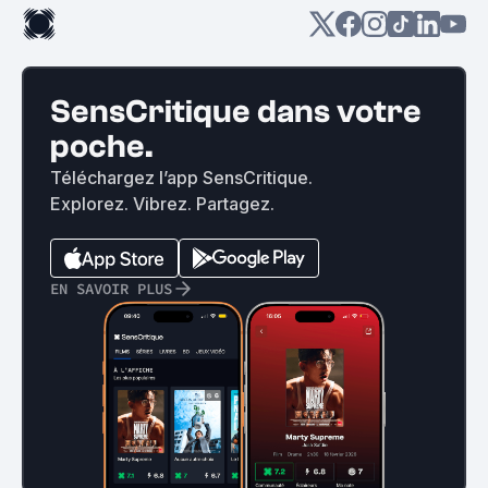
SensCritique dans votre
poche.
Téléchargez l’app SensCritique.
Explorez. Vibrez. Partagez.
EN SAVOIR PLUS