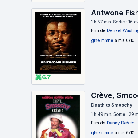
Antwone Fish
1 h 57 min
.
Sortie : 16 
Film
de
Denzel Washin
glne mmne
a mis 6/10.
6.7
Crève, Smooc
Death to Smoochy
1 h 49 min
.
Sortie : 29 
Film
de
Danny DeVito
glne mmne
a mis 6/10.