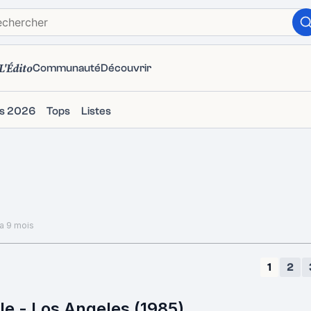
L'Édito
Communauté
Découvrir
ms 2026
Tops
Listes
 a 9 mois
1
2
le - Los Angeles (1985)