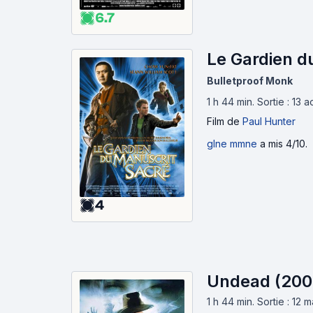
6.7
Le Gardien d
Bulletproof Monk
1 h 44 min
.
Sortie : 13 
Film
de
Paul Hunter
glne mmne
a mis 4/10.
4
Undead (200
1 h 44 min
.
Sortie : 12 