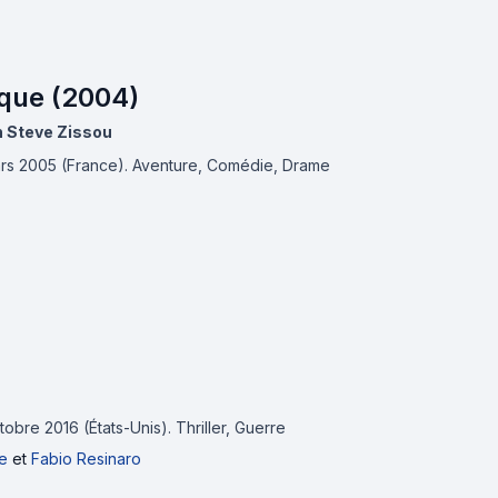
ique (2004)
h Steve Zissou
ars 2005 (France).
Aventure, Comédie, Drame
ctobre 2016 (États-Unis).
Thriller, Guerre
e
et
Fabio Resinaro