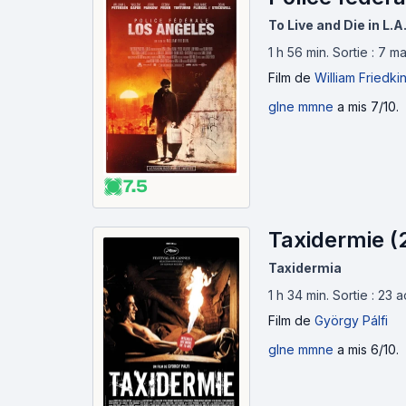
To Live and Die in L.A
1 h 56 min
.
Sortie : 7 m
Film
de
William Friedki
glne mmne
a mis 7/10.
7.5
Taxidermie (
Taxidermia
1 h 34 min
.
Sortie : 23 
Film
de
György Pálfi
glne mmne
a mis 6/10.