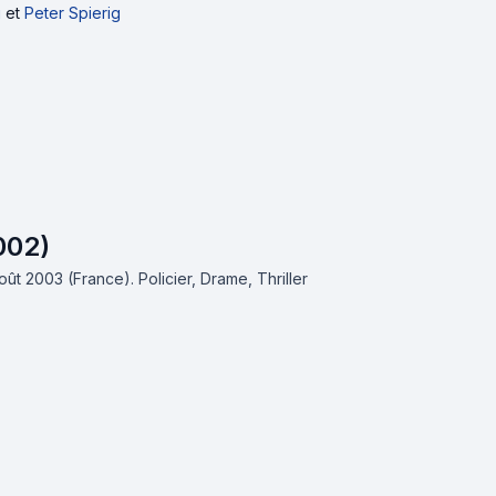
g
et
Peter Spierig
002)
août 2003 (France).
Policier, Drame, Thriller