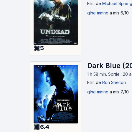
Film
de
Michael Spieri
glne mmne
a mis 6/10.
5
Dark Blue (2
1 h 58 min
.
Sortie : 20 
Film
de
Ron Shelton
glne mmne
a mis 7/10.
6.4