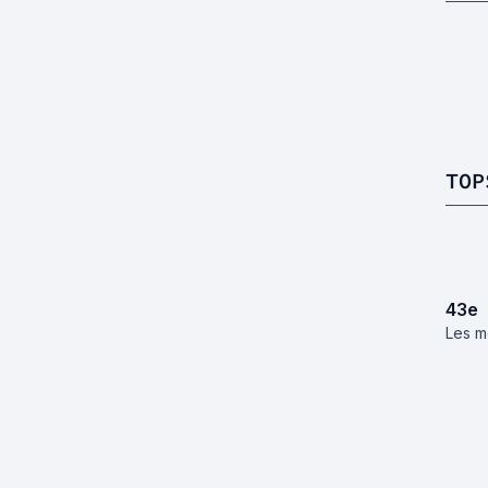
TOP
43
e
Les me