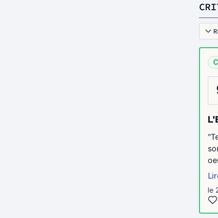
CRI
R
C
L'
"T
so
oe
Lir
le 