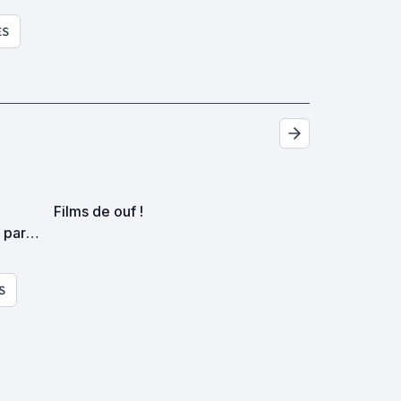
ES
Films de ouf !
 par
S