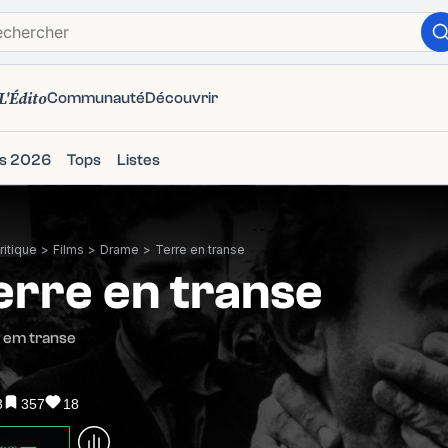
L'Édito
Communauté
Découvrir
ms 2026
Tops
Listes
itique
>
Films
>
Drame
>
Terre en transe
erre en transe
 em transe
3
357
18