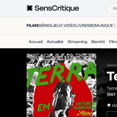
FILMS
SÉRIES
JEUX VIDÉO
LIVRES
BD
MUSIQUE
Accueil
Actualité
Streaming
Bientôt
Fil
SensCr
T
Terra
1967
16