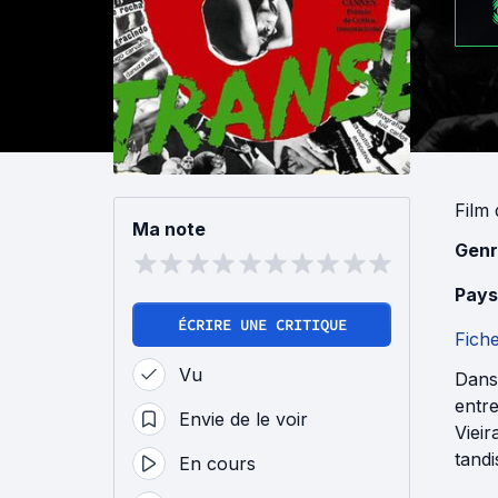
Film
Ma note
Genr
Pays
ÉCRIRE UNE CRITIQUE
Fich
Vu
Dans 
entre
Envie de le voir
Vieir
tandi
En cours