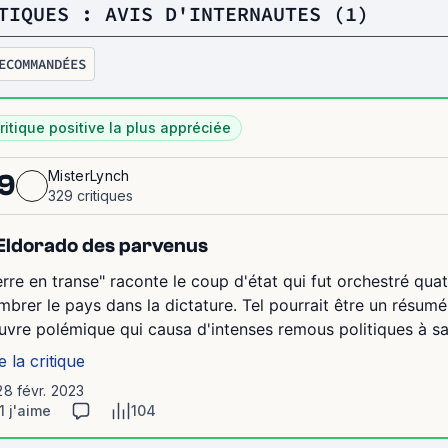
TIQUES : AVIS D'INTERNAUTES (1)
ECOMMANDÉES
ritique positive la plus appréciée
MisterLynch
9
329 critiques
Eldorado des parvenus
erre en transe" raconte le coup d'état qui fut orchestré quat
mbrer le pays dans la dictature. Tel pourrait être un résum
uvre polémique qui causa d'intenses remous politiques à sa 
e la critique
28 févr. 2023
1 j'aime
104