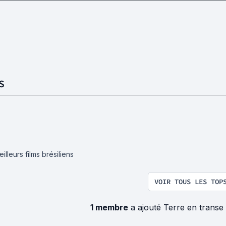
S
illeurs films brésiliens
VOIR TOUS LES TOP
1 membre
a ajouté Terre en transe