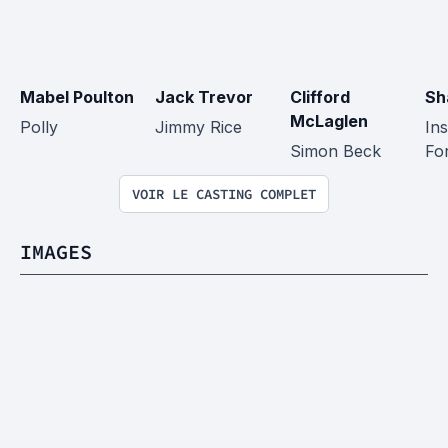
Mabel Poulton
Jack Trevor
Clifford 
Sh
McLaglen
Polly
Jimmy Rice
In
Simon Beck
Fo
VOIR LE CASTING COMPLET
IMAGES