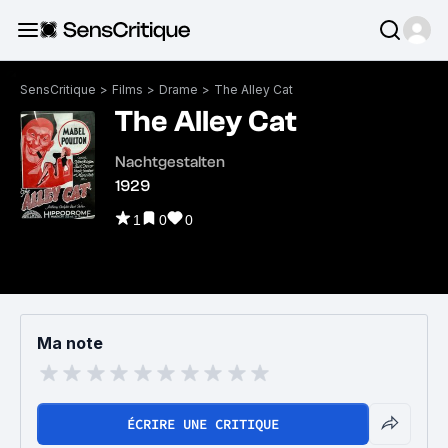
SensCritique
>
Films
>
Drame
>
The Alley Cat
The Alley Cat
Nachtgestalten
1929
1
0
0
Ma note
ÉCRIRE UNE CRITIQUE