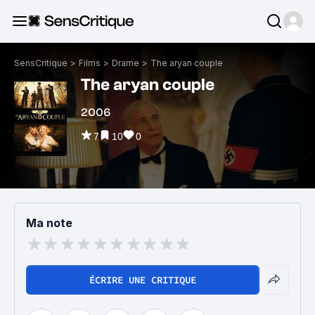
SensCritique
>
Films
>
Drame
>
The aryan couple
The aryan couple
2006
7
10
0
Ma note
ÉCRIRE UNE CRITIQUE