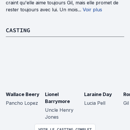
craint qu'elle aime toujours Gil, mais elle promet de
rester toujours avec lui. Un mois...
Voir plus
CASTING
Wallace Beery
Lionel 
Laraine Day
Ro
Barrymore
Pancho Lopez
Lucia Pell
Gi
Uncle Henry 
Jones
VOIR LE CASTING COMPLET