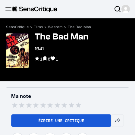
SensCritique
>
Films
>
Western
>
The Bad Man
The Bad Man
1941
1
8
1
Ma note
ÉCRIRE UNE CRITIQUE