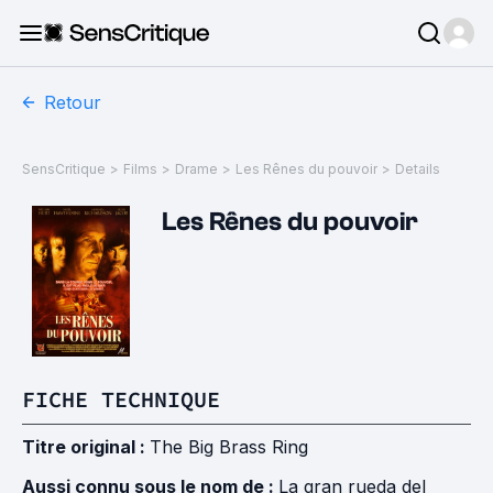
Retour
SensCritique
>
Films
>
Drame
>
Les Rênes du pouvoir
>
Details
Les Rênes du pouvoir
FICHE TECHNIQUE
Titre original :
The Big Brass Ring
Aussi connu sous le nom de :
La gran rueda del