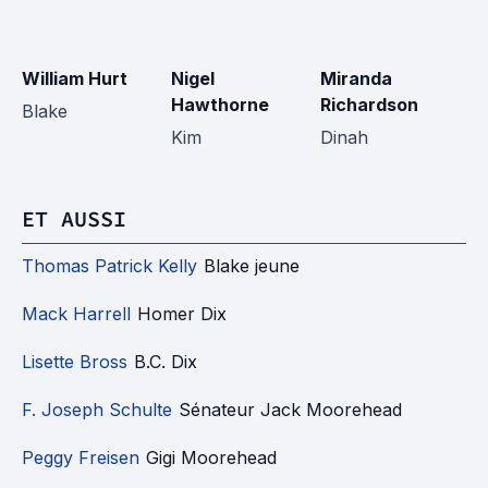
William Hurt
Nigel
Miranda
I
Hawthorne
Richardson
Blake
Ce
Kim
Dinah
ET AUSSI
Thomas Patrick Kelly
Blake jeune
Mack Harrell
Homer Dix
Lisette Bross
B.C. Dix
F. Joseph Schulte
Sénateur Jack Moorehead
Peggy Freisen
Gigi Moorehead