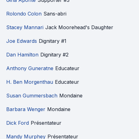
Gina Aponte
Supporter #3
Rolondo Colon
Sans-abri
Stacey Mannari
Jack Moorehead's Daughter
Joe Edwards
Dignitary #1
Dan Hamilton
Dignitary #2
Anthony Guneratne
Educateur
H. Ben Morgenthau
Educateur
Susan Gummersbach
Mondaine
Barbara Wenger
Mondaine
Dick Ford
Présentateur
Mandy Murphey
Présentateur