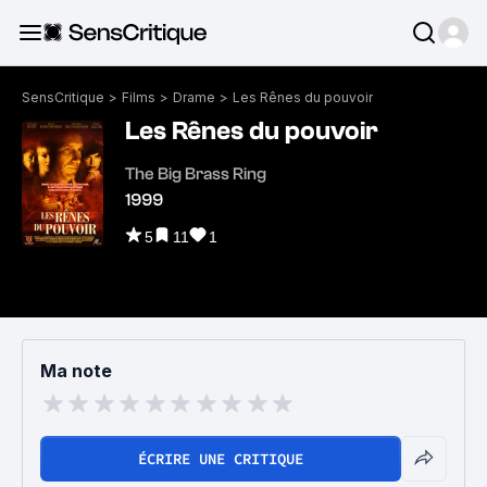
SensCritique
>
Films
>
Drame
>
Les Rênes du pouvoir
Les Rênes du pouvoir
The Big Brass Ring
1999
5
11
1
Ma note
ÉCRIRE UNE CRITIQUE