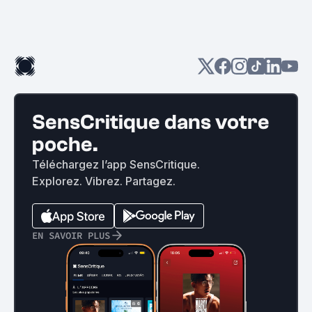
SensCritique dans votre
poche.
Téléchargez l’app SensCritique.
Explorez. Vibrez. Partagez.
EN SAVOIR PLUS