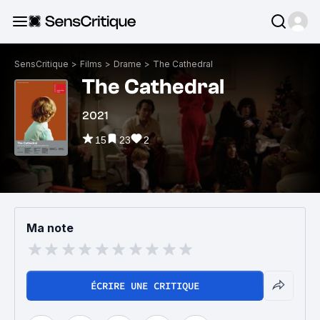
SensCritique
>
Films
>
Drame
>
The Cathedral
The Cathedral
2021
15
23
2
Ma note
ÉCRIRE UNE CRITIQUE