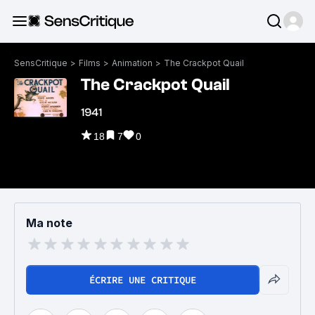
SensCritique
>
Films
>
Animation
>
The Crackpot Quail
The Crackpot Quail
1941
18
7
0
Ma note
ÉCRIRE UNE CRITIQUE