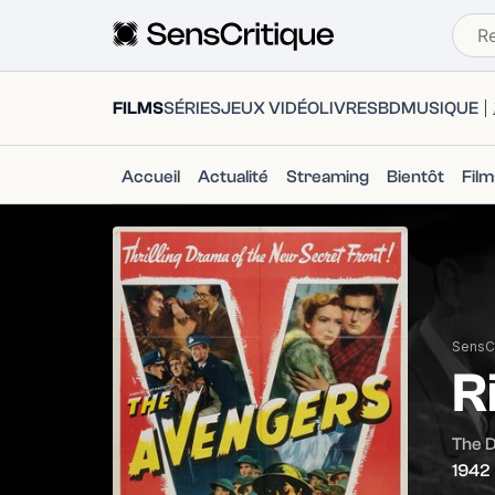
FILMS
SÉRIES
JEUX VIDÉO
LIVRES
BD
MUSIQUE
Accueil
Actualité
Streaming
Bientôt
Fil
SensCr
R
The D
1942