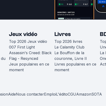
Jeux vidéo
Livres
B
Top 2026 Jeux vidéo
Top 2026 livres
To
007 First Light
Le Calamity Club
Une
Assassin's Creed: Black
Le Bouffon de la
La 
 du
Flag - Resynced
couronne, Livre II
One
Jeux populaires en ce
Livres populaires en ce
Act
moment
moment
nsion
Aide
Nous contacter
Emploi
L'édito
CGU
Amazon
SOTA