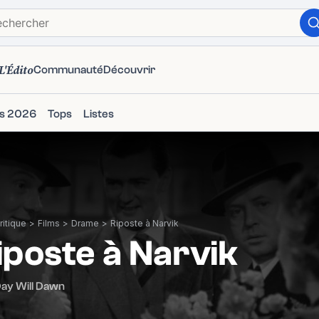
L'Édito
Communauté
Découvrir
ms 2026
Tops
Listes
itique
>
Films
>
Drame
>
Riposte à Narvik
iposte à Narvik
ay Will Dawn