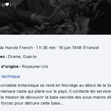
12
1
de
Harold French
· 1 h 38 min
· 16 juin 1948 (France)
es :
Drame
,
Guerre
 d'origine :
Royaume-Uni
e technique
ournaliste britannique se rend en Norvège au début de la 
 menace nazie qui plane sur le pays. Il contacte les servic
la mission de découvrir la base secrète des sous-marins a
 forces pour détruire cette base...