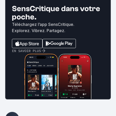
SensCritique dans votre
poche.
Téléchargez l’app SensCritique.
Explorez. Vibrez. Partagez.
EN SAVOIR PLUS