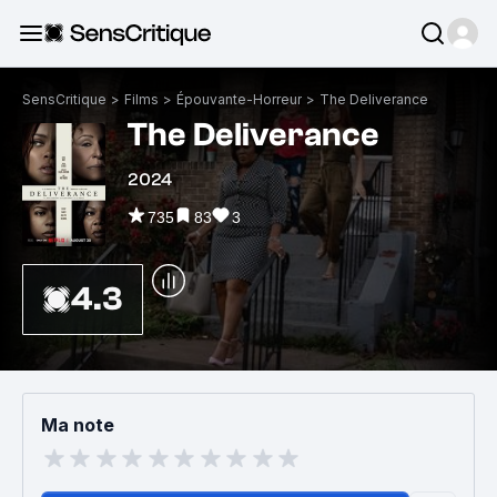
SensCritique
>
Films
>
Épouvante-Horreur
>
The Deliverance
The Deliverance
2024
735
83
3
4.3
Ma note