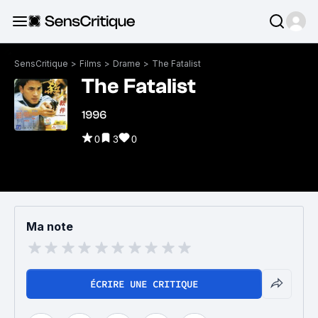
SensCritique
>
Films
>
Drame
>
The Fatalist
The Fatalist
1996
0
3
0
Ma note
ÉCRIRE UNE CRITIQUE