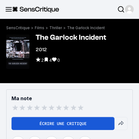
SensCritique
>
Films
>
Thriller
>
The Garlock Incident
The Garlock Incident
2012
2
4
0
Ma note
ÉCRIRE UNE CRITIQUE