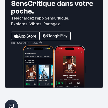
SensCritique dans votre
poche.
Téléchargez l’app SensCritique.
Explorez. Vibrez. Partagez.
EN SAVOIR PLUS